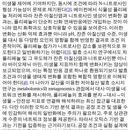
미생물 제어에 기여하지만, 동시에 조건에 따라 N-니트로사민
형성 가능성이 문제로 제기된다
[3]
. 베이컨에서 식물성 폴리페
놀 처리에 따라 잔존 아질산염과 니트로사민 생성이 변화한 결
과는, 폴리페놀이 단순히 산화 연쇄반응에만 개입하는 것이 아
니라 염지 화학과도 상호작용할 수 있음을 보여준다. 이러한
변화는 산화 억제 효과뿐 아니라 pH, 잔존 아질산염 수준, 미생
물 대사 등 다양한 요인의 영향을 함께 반영한 결과로 조건 의
존적이며, 폴리페놀 첨가가 니트로사민 감소를 보편적으로 유
도한다고 일반화하기는 어렵다
[3]
. 발효 소시지 연구에서도 차
폴리페놀 및 그 유도체가 잔존 아질산염과 니트로사민뿐 아니
라 바이오제닉 아민, 미생물 지표까지 함께 변화시키는 양상이
보고되었으며, 이는 특정 반응 경로 하나로 환원되기보다 발효
조건과 미생물 생태계 변화를 포함한 복합적 영향으로 이해되
어야 한다
[4]
. 더 나아가 갈산을 이용한 저아질산 발효 소시지
연구는 metabolomics와 metagenomics 관점에서 대사·미생물 네
트워크 변화를 제시하여, 폴리페놀의 효과를 분자→대사→미
생물→안전성 지표로 연결해 해석하려는 최신 접근을 대표한
다. 다만 이러한 오믹스 기반 분석 결과는 공정 조건 및 샘플 수
에 민감하며 해석의 일반화에는 주의가 필요하고, 주로 상관관
계 수준의 네트워크 정보를 제공한다. 따라서 오믹스 기반 결
과는 기전을 입증하는 근거라기보다, 공정 조건과 실험 설계에