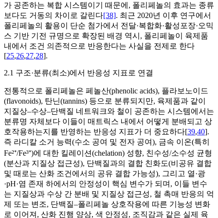
가 공존하는 복합 시스템이기 때문에, 폴리페놀의 효과는 종류
보다도 거동의 차이로 갈린다
[38]
. 최근 2020년 이후 연구에서
폴리페놀의 활용이 단순 첨가에서 전달·복합화·활성포장·오믹
스 기반 기전 규명으로 확장된 배경 역시, 폴리페놀이 육제품
내에서 조건 의존적으로 반응한다는 사실을 전제로 한다
[
25
,
26
,
27
,
28
].
2.1 구조·분류(최소)에서 반응성 지표로 연결
전통적으로 폴리페놀은 페놀산(phenolic acids), 플라보노이드
(flavonoids), 탄닌(tannins) 등으로 분류되지만, 육제품과 같이
지질상–수상–단백질 네트워크와 철이 공존하는 시스템에서는
분류명 자체보다 이들이 매트릭스 내에서 어떻게 분배되고 상
호작용하는지를 반영하는 반응성 지표가 더 중요하다[
39
,
40
].
즉 라디칼 소거 능력(수소 공여 및 전자 공여), 금속 이온(특히
Fe²⁺/Fe³⁺)에 대한 킬레이션(chelation) 성향, 친수성/소수성 균형
(분산과 지질상 접근성), 단백질과의 결합 친화도(비공유 결합
및 때로는 산화 조건에서의 공유 결합 가능성), 그리고 열·광
·pH·염 존재 하에서의 안정성이 핵심 변수가 되며, 이들 변수
는 지질상과 수상 간 분배 및 지질상 접근성, 철 촉매 반응의 억
제 또는 변조, 단백질–폴리페놀 상호작용에 따른 기능성 변화
로 이어져, 산화 진행 양상, 색 안정성, 조직감과 같은 실제 육