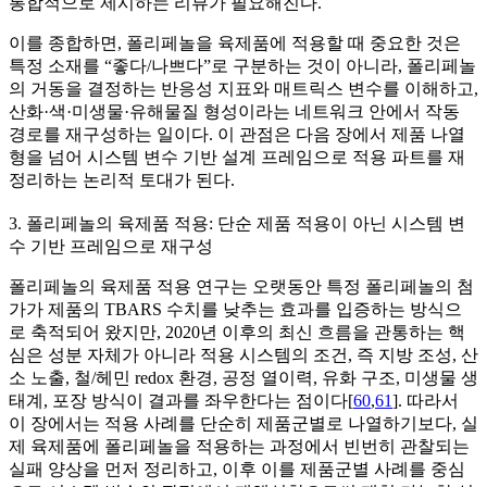
통합적으로 제시하는 리뷰가 필요해진다.
이를 종합하면, 폴리페놀을 육제품에 적용할 때 중요한 것은
특정 소재를 “좋다/나쁘다”로 구분하는 것이 아니라, 폴리페놀
의 거동을 결정하는 반응성 지표와 매트릭스 변수를 이해하고,
산화·색·미생물·유해물질 형성이라는 네트워크 안에서 작동
경로를 재구성하는 일이다. 이 관점은 다음 장에서 제품 나열
형을 넘어 시스템 변수 기반 설계 프레임으로 적용 파트를 재
정리하는 논리적 토대가 된다.
3. 폴리페놀의 육제품 적용: 단순 제품 적용이 아닌 시스템 변
수 기반 프레임으로 재구성
폴리페놀의 육제품 적용 연구는 오랫동안 특정 폴리페놀의 첨
가가 제품의 TBARS 수치를 낮추는 효과를 입증하는 방식으
로 축적되어 왔지만, 2020년 이후의 최신 흐름을 관통하는 핵
심은 성분 자체가 아니라 적용 시스템의 조건, 즉 지방 조성, 산
소 노출, 철/헤민 redox 환경, 공정 열이력, 유화 구조, 미생물 생
태계, 포장 방식이 결과를 좌우한다는 점이다[
60
,
61
]. 따라서
이 장에서는 적용 사례를 단순히 제품군별로 나열하기보다, 실
제 육제품에 폴리페놀을 적용하는 과정에서 빈번히 관찰되는
실패 양상을 먼저 정리하고, 이후 이를 제품군별 사례를 중심