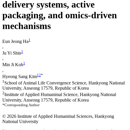
delivery systems, active
packaging, and omics-driven
mechanisms
1
Eun Jeong Ha
,
1
Ju Yi Shin
,
1
Min Ji Koh
,
1
2
*
Hyeong Sang Kim
1
School of Animal Life Convergence Science, Hankyong National
University, Anseong 17579, Republic of Korea
2
Institute of Applied Humanimal Science, Hankyong National
University, Anseong 17579, Republic of Korea
*Corresponding Author
© 2026 Institute of Applied Humanimal Sciences, Hankyong
National University