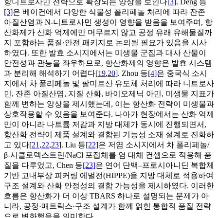
항니트로사민 전략으로 확장되는 양상을 보인다
[3]
. Deng 등
[3]
은 베이컨에서 다양한 식물성 폴리페놀 처리에 따라 잔존
아질산염과 N-니트로사민 생성이 영향을 받음을 보여주며, 항
산화제가 산화 억제에만 머무르지 않고 공정 유래 유해물질까
지 포함하는 품질·안전 패키지로 논의될 필요가 있음을 시사
하였다. 또한 발효 소시지에서는 미생물 군집과 대사 산물이
안전성과 관능을 좌우하므로, 항산화제의 영향은 발효 시스템
과 분리해 해석하기 어렵다[
19
,
20
]. Zhou 등
[4]
은 중국식 소시
지에서 차 폴리페놀 및 팔미트산 유도체 처리에 따라 니트로사
민, 잔존 아질산염, 지질 산화, 바이오제닉 아민, 미생물 지표가
함께 변하는 양상을 제시했는데, 이는 항산화 전략이 미생물과
상호작용할 수 있음을 보여준다. 나아가 현장에서는 산화 억제
만이 아니라 나트륨 저감과 지방 대체가 동시에 진행되면서,
항산화 전략이 제품 설계와 결합된 기능성 소재 설계로 진화하
고 있다[
21
,
22
,
23
]. Liu 등
[22]
은 저염 소시지에서 차 폴리페놀/
β-시클로덱스트린/NaCl 포접체를 염 대체 컨셉으로 적용해 품
질을 다루었고, Chen 등
[23]
은 연어 단백–프로시아니딘 복합체
기반 고내부상 피커링 에멀전(HIPPE)을 지방 대체로 적용하여
구조 설계와 산화 안정성의 결합 가능성을 제시하였다. 이러한
흐름은 항산화가 더 이상 TBARS 하나로 설명되는 문제가 아
니라, 공정·매트릭스·구조 설계가 함께 얽힌 통합적 품질 전략
으로 변화했음을 의미한다.