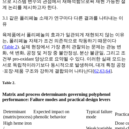
으로 시스템 변수의 관점에서 재해석함으로써 재현 가능한 설
계 논리를 제시하고자 한다.
3.1 같은 폴리페놀 소재가 연구마다 다른 결과를 나타내는 이
유
육제품에서 폴리페놀의 효과가 일관되게 재현되지 않는 이유
는, 폴리페놀 자체가 조건 의존적으로 작동하기 때문이다
(
Table 2
). 실제 현장에서 가장 흔히 관찰되는 문제는 관능 변
화, 색 변화, 공정 및 저장 중 불안정성, 분산 불균일, 그리고 조
건부 pro-oxidant 양상으로 요약될 수 있다. 이러한 실패 모드는
서로 독립적이라기보다 동시적으로 발생하며, 대개 특정 공정
·포장·제품 구조와 강하게 결합되어 나타난다[
62
,
63
,
64
].
Table 2.
Matrix and process determinants governing polyphenol
performance: Failure modes and practical design levers
Determinant
Expected impact on
Typical failure
Practica
(matrix/process)
phenolic behavior
mode
High heme iron
Dose ce
/
Weak/variable
metal-c