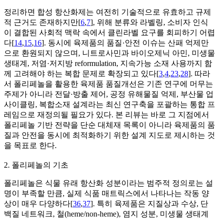
정리하면 합성 항산화제는 여전히 기술적으로 유효하고 규제
적 근거도 존재하지만[
6
,
7
], 위해 분류와 라벨링, 소비자 인식
이 결합된 사회적 맥락 속에서 클린라벨 요구를 회피하기 어렵
다[
14
,
15
,
16
]. 동시에 육제품의 품질·안전 이슈는 산패 억제만
으로 환원되지 않으며, 니트로사민과 바이오제닉 아민, 미생물
생태계, 저염·저지방 reformulation, 지속가능 소재 사용까지 함
께 고려해야 하는 복합 문제로 확장되고 있다[
3
,
4
,
23
,
28
]. 따라
서 폴리페놀을 활용한 육제품 품질개선은 기존 연구에 머무는
주제가 아니라 전달·방출 제어, 공정 유해물질 억제, 부산물 업
사이클링, 복합소재 설계라는 최신 연구축을 포괄하는 통합 프
레임으로 재정의될 필요가 있다. 본 리뷰는 바로 그 지점에서
폴리페놀 기반 전략을 단순 대체재 목록이 아니라 육제품의 품
질과 안전을 동시에 최적화하기 위한 설계 지도로 제시하는 것
을 목표로 한다.
2. 폴리페놀의 기초
폴리페놀은 식물 유래 항산화 성분이라는 범주적 정의로는 설
명이 부족할 만큼, 실제 식품 매트릭스에서 나타나는 작동 양
상이 매우 다양하다[
36
,
37
]. 특히 육제품은 지질상과 수상, 단
백질 네트워크, 철(heme/non-heme), 염지 성분, 미생물 생태계