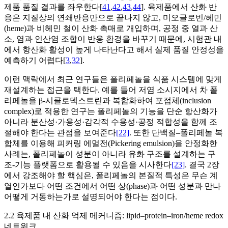
제품 품질 결과를 좌우한다[
41
,
42
,
43
,
44
]. 육제품에서 산화 반
응은 지질상의 연쇄반응만으로 끝나지 않고, 미오글로빈/헤민
(heme)과 비헤민 철이 산화 촉매로 개입하며, 공정 중 열과 산
소, 염과 인산염 조합이 반응 환경을 바꾸기 때문에, 시험관 내
에서 항산화 활성이 높게 나타난다고 해서 실제 품질 안정성을
예측하기 어렵다[
3
,
32
].
이런 맥락에서 최근 연구들은 폴리페놀을 식품 시스템에 맞게
재설계하는 접근을 택한다. 예를 들어 저염 소시지에서 차 폴
리페놀을 β-시클로덱스트린과 복합화하여 포접체(inclusion
complex)로 적용한 연구는 폴리페놀의 기능을 단순 항산화가
아니라 분산성·가용성·감각적 수용성·공정 적합성을 함께 조
절해야 한다는 관점을 보여준다
[22]
. 또한 단백질–폴리페놀 복
합체를 이용해 피커링 에멀전(Pickering emulsion)을 안정화한
사례는, 폴리페놀이 성분이 아니라 유화 구조를 설계하는 구
조-기능 플랫폼으로 활용될 수 있음을 시사한다
[23]
. 결국 2장
에서 강조해야 할 핵심은, 폴리페놀의 본질적 특성은 무슨 계
열인가보다 어떤 조건에서 어떤 상(phase)과 어떤 성분과 만나
어떻게 거동하는가로 설명되어야 한다는 점이다.
2.2 육제품 내 산화 억제 메커니즘: lipid–protein–iron/heme redox
네트워크