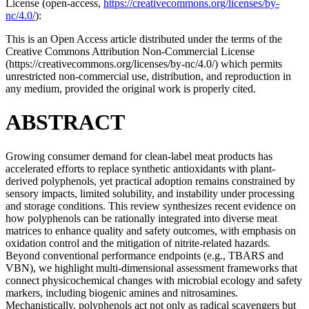
License (
open-access,
https://creativecommons.org/licenses/by-
nc/4.0/
):
This is an Open Access article distributed under the terms of the
Creative Commons Attribution Non-Commercial License
(https://creativecommons.org/licenses/by-nc/4.0/) which permits
unrestricted non-commercial use, distribution, and reproduction in
any medium, provided the original work is properly cited.
ABSTRACT
Growing consumer demand for clean-label meat products has
accelerated efforts to replace synthetic antioxidants with plant-
derived polyphenols, yet practical adoption remains constrained by
sensory impacts, limited solubility, and instability under processing
and storage conditions. This review synthesizes recent evidence on
how polyphenols can be rationally integrated into diverse meat
matrices to enhance quality and safety outcomes, with emphasis on
oxidation control and the mitigation of nitrite-related hazards.
Beyond conventional performance endpoints (e.g., TBARS and
VBN), we highlight multi-dimensional assessment frameworks that
connect physicochemical changes with microbial ecology and safety
markers, including biogenic amines and nitrosamines.
Mechanistically, polyphenols act not only as radical scavengers but