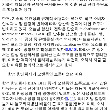
기술적 효율성과 규제적 근거를 동시에 갖춘 품질 관리 수단으
로 활용되어 왔다.
한편, 기술적 유효성과 규제적 허용과는 별개로, 최근 소비자
인식과 시장 환경의 변화에 따라 항산화 전략에 대한 요구가
변화하고 있다. 오늘날 항산화 전략은 단순히 thiobarbituric acid
reactive substances (TBARS)를 낮추는 접근을 넘어 클린라벨,
안전성 인식, 공정 중 유해물질 생성 억제(예: 니트로사민), 기
능성 포장과 코팅, 저염·저지방 reformulation 등 여러 요소를 함
께 고려하는 방향으로 확장되고 있다[
8
,
9
,
10
]. 따라서 본 장에
서는 합성 항산화제를 둘러싼 논의 구조를 균형적으로 정리한
뒤, 이러한 맥락에서 폴리페놀 리뷰가 여전히, 오히려 지금 필
요한 이유를 논리적으로 제시하고자 한다.
1.1 합성 항산화제가 오랫동안 표준이었던 이유
합성 항산화제(BHA, BHT 등)가 오랫동안 표준으로 자리 잡은
이유는 산업적 관점에서 명확하다. 이들은 효능이 비교적 분명
하고, 열 안정성과 가격 경쟁력이 있으며, 낮은 사용량으로도
효과가 나타나 공정 적용이 용이했다[
5
,
11
]. 특히 지방 함량이
높거나 불포화지방산 비율이 큰 육가공품(햄버거 패티, 소시
지, 베이컨 등)에서 산화를 억제해 색과 향을 유지하는 데 기여