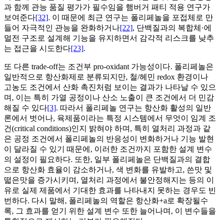
과 함께 관능 품질 평가가 필수임을 햄버거 패티 적용 연구가
보여준다
[32]
. 이 때문에 최근 연구는 폴리페놀을 포접체로 만
들어 자극적인 관능을 완화하거나
[22]
, 단백질과의 복합체·에
멀전 구조로 설계해 기능을 유지하면서 감각적 리스크를 낮추
는 접근을 시도한다
[23]
.
또 다른 trade-off는 조건부 pro-oxidant 가능성이다. 폴리페놀은
일반적으로 항산화제로 분류되지만, 철/헤민 redox 환경이나
고농도 조건에서 산화 촉진처럼 보이는 결과가 나타날 수 있으
며, 이는 특히 가열 공정이나 산소 노출이 큰 조건에서 더 민감
해질 수 있다
[3]
. 따라서 폴리페놀 연구는 항산화 활성의 일반
론에서 벗어나, 육제품이라는 특정 시스템에서 무엇이 임계 조
건(critical conditions)인지 밝혀야 하며, 특히 열처리 과정과 같
은 공정 조건에서 폴리페놀의 반응성이 변화하거나 기능 발현
이 달라질 수 있기 때문에, 이러한 조건까지 포함한 설계 변수
의 설정이 필요하다. 또한, 일부 폴리페놀은 단백질과의 결합
으로 항산화 효율이 감소하거나, 색 변화를 유발하고, 쓴맛 및
떫은맛을 증가시키며, 열처리 과정에서 불안정해지는 등의 이
유로 실제 제품에서 기대한 효과를 나타내지 못하는 경우도 빈
번하다. 다시 말해, 폴리페놀의 역할은 항산화+a로 확장될수
록, 그 효과를 얻기 위한 설계 변수 또한 늘어나며, 이 변수들을