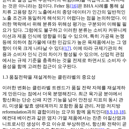
는 것은 아니라는 점이다. Felter 등
[16]
은 BHA 사례를 통해 설
치류 고용량 장기 노출에서의 종양 데이터가 인간의 일반적인
노출 조건과 동일하게 해석되기 어렵다는 점을 논의하였다. 이
러한 맥락에서 위해 분류와 위해성 평가는 구분되어 이해될 필
요가 있다. 그럼에도 불구하고 이러한 분류는 소비자 커뮤니케
이션과 제품 인식에 영향을 미칠 수 있으며, 특히 가공육 논쟁
등에 의하여 첨가물에 대한 민감도가 높은 육제품에서는 그 영
향이 더욱 크게 나타날 수 있다
[17]
. 이에 따라 규제기관의 허
용과 소비자 인식 간의 차이가 형성될 수 있으며, 산업적 관점
에서는 규제 기준을 충족하는 것을 전제로 하면서도 소비자 수
용성을 함께 고려한 접근이 요구된다.
1.3 품질전략을 재설계하는 클린라벨의 중요성
이러한 변화는 클린라벨 트렌드가 품질 전략 자체를 재설계하
게 만든다는 점에서 더욱 분명해진다. 최근 육가공 분야에서
항산화는 단순 산패 지연 기능을 넘어 안전성 지표의 동시 관
리, 미생물·발효 생태계까지 포함한 품질 관리, 저염·저지방
reformulation과의 결합이라는 요구와 함께 움직인다[
8
,
9
,
10
,
18
].
예컨대 베이컨과 같은 염지·가열 제품에서는 잔존 아질산염과
니트로사민 생성이 주요 이슈로 부상하면서, 항산화 전략이 곧