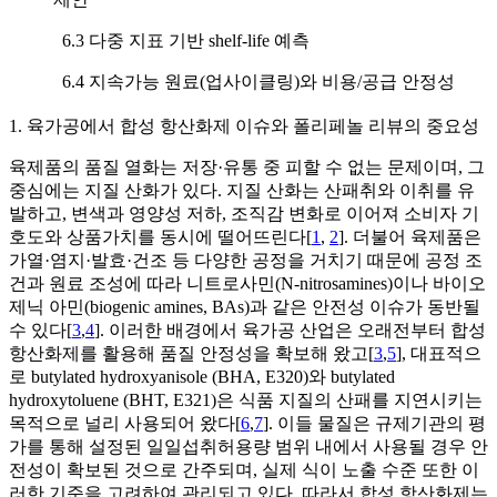
6.3 다중 지표 기반 shelf-life 예측
6.4 지속가능 원료(업사이클링)와 비용/공급 안정성
1. 육가공에서 합성 항산화제 이슈와 폴리페놀 리뷰의 중요성
육제품의 품질 열화는 저장·유통 중 피할 수 없는 문제이며, 그
중심에는 지질 산화가 있다. 지질 산화는 산패취와 이취를 유
발하고, 변색과 영양성 저하, 조직감 변화로 이어져 소비자 기
호도와 상품가치를 동시에 떨어뜨린다[
1
,
2
]. 더불어 육제품은
가열·염지·발효·건조 등 다양한 공정을 거치기 때문에 공정 조
건과 원료 조성에 따라 니트로사민(N-nitrosamines)이나 바이오
제닉 아민(biogenic amines, BAs)과 같은 안전성 이슈가 동반될
수 있다[
3
,
4
]. 이러한 배경에서 육가공 산업은 오래전부터 합성
항산화제를 활용해 품질 안정성을 확보해 왔고[
3
,
5
], 대표적으
로 butylated hydroxyanisole (BHA, E320)와 butylated
hydroxytoluene (BHT, E321)은 식품 지질의 산패를 지연시키는
목적으로 널리 사용되어 왔다[
6
,
7
]. 이들 물질은 규제기관의 평
가를 통해 설정된 일일섭취허용량 범위 내에서 사용될 경우 안
전성이 확보된 것으로 간주되며, 실제 식이 노출 수준 또한 이
러한 기준을 고려하여 관리되고 있다. 따라서 합성 항산화제는