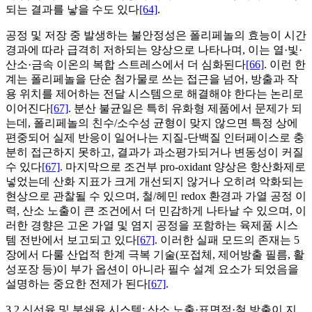
되는 결과를 낳을 수도 있다
[64]
.
공정 및 저장 중 발생하는 불안정성은 폴리페놀의 효능이 시간
경과에 따라 급격히 저하되는 양상으로 나타나며, 이는 열·빛·
산소·금속 이온의 복합 스트레스에서 더 심화된다
[66]
. 이런 한
계는 폴리페놀을 단순 첨가물로 쓰는 접근을 넘어, 방출과 작
용 위치를 제어하는 전달 시스템으로 해결해야 한다는 논리로
이어진다
[67]
. 분산 불균일은 특히 유화형 제품에서 문제가 되
는데, 폴리페놀의 친수/소수성 균형이 맞지 않으면 특정 상에
편중되어 실제 반응이 일어나는 지질-단백질 인터페이스로 충
분히 접근하지 못하고, 결과가 과소평가되거나 변동성이 커질
수 있다
[67]
. 마지막으로 조건부 pro-oxidant 양상은 항산화제로
넣었는데 산화 지표가 크게 개선되지 않거나 오히려 악화되는
현상으로 관찰될 수 있으며, 철/헤민 redox 환경과 가열 공정 이
력, 산소 노출이 큰 조건에서 더 민감하게 나타날 수 있으며, 이
러한 경향은 고온 가열 및 염지 공정을 포함하는 육제품 시스
템 전반에서 보고되고 있다
[67]
. 이러한 실패 모드의 존재는 5
장에서 다룰 산업적 한계 극복 기술(포접체, 제어방출 필름, 활
성포장 등)이 부가 옵션이 아니라 필수 설계 요소가 되었음을
설명하는 중요한 전제가 된다
[67]
.
3.2 신선육 및 분쇄육 시스템: 산소 노출·표면적·철 방출이 지