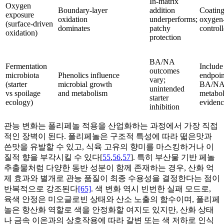
In-matrix
Oxygen
Boundary-layer
addition
Coating
exposure
oxidation
underperforms;
oxygen-
(surface-driven
dominates
patchy
controll
oxidation)
protection
BA/NA
Fermentation
Include
outcomes
microbiota
Phenolics influence
endpoin
vary;
(starter
microbial growth
BA/NA 
unintended
vs spoilage
and metabolism
metabo
starter
ecology)
evidenc
inhibition
관능 변화는 폴리페놀 적용을 산업화하는 과정에서 가장 직접
적인 장벽이 된다. 폴리페놀은 구조적 특성에 따라 떫은맛과
쓴맛을 유발할 수 있고, 식육 고유의 향미를 마스킹하거나 이
질적 향을 부각시킬 수 있다[
55
,
56
,
57
]. 특히 부산물 기반 페놀
추출물처럼 다양한 동반 성분이 함께 존재하는 경우, 산화 억
제 효과와 별개로 관능 품질이 최종 수용성을 결정한다는 점이
반복적으로 강조된다
[65]
. 색 변화 역시 빈번한 실패 모드로,
육색 안정은 미오글로빈 상태와 산소 노출의 함수이며, 폴리페
놀은 항산화 역할로 색을 안정화할 여지도 있지만, 산화 상태
나 금속 이온과의 상호작용에 따라 갈변 또는 색 저하로 인식