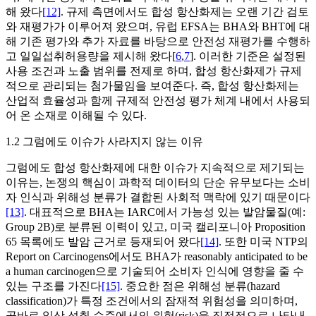
해 왔다
[12]
. 규제 측면에서도 합성 항산화제는 오랜 기간 검토
와 재평가가 이루어져 왔으며, 유럽 EFSA는 BHA와 BHT에 대
해 기존 평가와 추가 자료를 바탕으로 안전성 재평가를 수행하
고 일일섭취허용량을 제시해 왔다[
6
,
7
]. 이러한 기준은 설정된
사용 조건과 노출 범위를 전제로 하며, 합성 항산화제가 규제
적으로 관리되는 첨가물임을 보여준다. 즉, 합성 항산화제는
산업적 효율성과 함께 규제적 안전성 평가 체계 내에서 사용되
어 온 소재로 이해될 수 있다.
1.2 그럼에도 이슈가 사라지지 않는 이유
그럼에도 합성 항산화제에 대한 이슈가 지속적으로 제기되는
이유는, 논쟁의 핵심이 과학적 데이터의 단순 유무보다는 소비
자 인식과 위해성 분류가 결합된 사회적 맥락에 있기 때문이다
[13]
. 대표적으로 BHA는 IARC에서 가능성 있는 발암물질(예:
Group 2B)로 분류된 이력이 있고, 미국 캘리포니아 Proposition
65 목록에도 발암 근거로 등재되어 왔다
[14]
. 또한 미국 NTP의
Report on Carcinogens에서도 BHA가 reasonably anticipated to be
a human carcinogen으로 기술되어 소비자 인식에 영향을 줄 수
있는 구조를 가진다
[15]
. 중요한 점은 위해성 분류(hazard
classification)가 특정 조건에서의 잠재적 위험성을 의미하며,
곧바로 일상 섭취 수준에서의 위험(risk)을 직접적으로 나타내