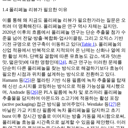
1.4 폴리페놀 리뷰가 필요한 이유
이를 통해 왜 지금도 폴리페놀 리뷰가 필요한가라는 질문은 오
히려 더 명확해진다. 폴리페놀은 연구 역사 자체는 길지만,
2020년 이후의 흐름에서 폴리페놀 연구는 단순 추출물 첨가 수
준을 넘어 전달·방출·복합화·업사이클링, 그리고 오믹스 기반
기전 규명으로 연구축이 이동하고 있다(
Table 1
). 폴리페놀의
산업 적용에서 반복적으로 지적되어 온 난제는 산화나 열에 의
한 활성 저하, 단백질 결합에 따른 유효농도 감소, 색과 맛(쓴
맛, 떫은맛)에 대한 영향인데
[24]
, 최근 연구는 이러한 문제를
단순히 다른 폴리페놀을 찾는 방식으로 해결하기보다 효능이
필요한 시점과 위치를 설계하는 방식으로 전환하고 있다.
Hamann 등
[25]
은 젤라틴 기반 식용 필름에 녹차 추출물을 탑재
해 신선 소시지를 코팅하는 방식으로 적용 가능성을 제시했으
며, Andrade 등
[26]
은 PLA 필름에 녹차 및 로즈마리 폴리페놀
추출물을 담지하여 아몬드와 소고기에 적용하는 활성 포장
(active packaging) 접근 방식을 보여주었다. Westlake 등
[27]
은
바닐린 가교 키토산 필름에 녹차 폴리페놀을 담지하고 초기
burst 이후 장시간 방출로 이어지는 방출 거동을 제시함으로써,
폴리페놀 효능을 시간축으로 설계할 수 있음을 제안했다. 이러