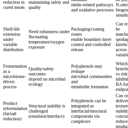
reduction in
maintaining safety and
nitrite-related pathways
N-nitr
cured meats
quality
and oxidative processes
biogen
simult
Can re
Shelf-life
Packaging/coating
be
Need robustness under
extension
routes
matche
fluctuating
under
enable boundary-layer
spoila
temperature/oxygen
variable
control and controlled
kinetic
exposure
distribution
release
across
variabi
Which 
Fermentation
Polyphenols may
Quality/safety
benefic
as a
reshape
outcomes
vs risk
microbiome-
microbial communities
depend on microbial
inhibit
driven
and
ecology
BA for
process
metabolite formation
endpoi
Can on
Polyphenols can be
deliver
Product
Structural stability is
integrated as
textur
reformulation
challenged
interfacial/structural
stabili
(fat/salt
(emulsion/interface)
components via
concur
reduction)
complexes
reduce
produc