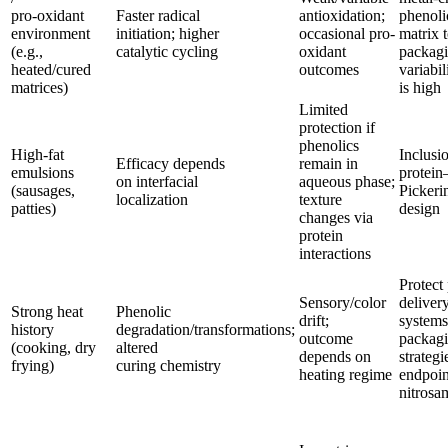
pro-oxidant
Faster radical
antioxidation;
phenolic
environment
initiation; higher
occasional pro-
matrix 
(e.g.,
catalytic cycling
oxidant
packagi
heated/cured
outcomes
variabil
matrices)
is high
Limited
protection if
phenolics
High-fat
Inclusi
Efficacy depends
remain in
emulsions
protein
on interfacial
aqueous phase;
(sausages,
Pickerin
localization
texture
patties)
design
changes via
protein
interactions
Protect
Sensory/color
deliver
Strong heat
Phenolic
drift;
systems
history
degradation/transformations;
outcome
packag
(cooking, dry
altered
depends on
strategi
frying)
curing chemistry
heating regime
endpoint
nitrosa