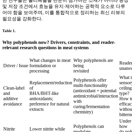
한 연구들은 폴리페놀을 단순히 첨가하는 소재가 아니라 공정
및 저장 조건에서 효능을 유지·제어하는 공학적 요소로 다루
어야 함을 보여주며, 이를 통합적으로 정리하는 최신 리뷰의
필요성을 강화한다.
Table 1.
Why polyphenols now? Drivers, constraints, and reader-
relevant research questions in meat systems
What changes in meat
Why polyphenols are
Reader
Driver / Issue
formulation or
being
unansw
processing
revisited
What i
Polyphenols offer
Replacement/reduction
sensor
multi-functionality
Clean-label
of
ceilin
(antioxidant + potential
and
BHA/BHT-like
type?
antimicrobial/interaction
additive
antioxidants;
How to
with
avoidance
preference for natural
effica
curing/fermentation
extracts
withou
chemistry)
bitter
Under 
Polyphenols can
how
Nitrite
Lower nitrite while
modulate
do pol