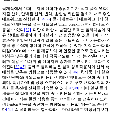
육제품에서 산화는 지질 산화가 중심이지만, 실제 품질 열화는
지질 산화, 단백질 산화, 변색, 방향성 화합물 열화가 서로 엮인
네트워크로 진행된다[
34
,
35
]. 폴리페놀은 이 네트워크에서 첫
째로 연쇄반응을 끊는 사슬절단(chain-breaking) 항산화제로 작
동할 수 있다
[32]
. 다만 이러한 사슬절단 효과는 폴리페놀이 자
유 상태로 존재하여 라디칼과 직접 반응할 수 있을 때에 가장
효과적이며, 단백질과의 결합 또는 매트릭스 내 비가용화가 진
행될 경우 실제 항산화 효율이 저하될 수 있다. 지질 과산화 라
디칼(ROO•)에 수소를 제공하여 더 안정한 종으로 전환시키는
방식은 많은 폴리페놀에서 공통적으로 기대되는 작용이며, 이
러한 작용은 산패취 및 산화지표 증가를 지연시키는 결과로 이
어진다[
32
,
45
]. 둘째로 폴리페놀은 철과 상호작용하여 산화 촉
매성을 낮추는 방향으로 작동할 수 있다
[46]
. 육제품에서 철은
헤민 단백질(미오글로빈 등)과 비헤민 형태 모두 산화 촉매가
되며, 특히 가열 및 공정 스트레스는 헤민 구조 변화와 철의 가
용화를 촉진해 산화를 가속할 수 있다[
47
,
48
]. 이때 일부 폴리
페놀은 철 킬레이션을 통해 촉매 반응을 약화시키는 반면, 조
건에 따라서는 환원 작용을 통해 Fe³⁺를 Fe²⁺로 전환하여 오히
려 Fenton 반응을 촉진하는 방향으로 작동할 가능성도 존재한
다
[49]
. 즉 폴리페놀은 항산화라는 단일 라벨로 단정하기보다,