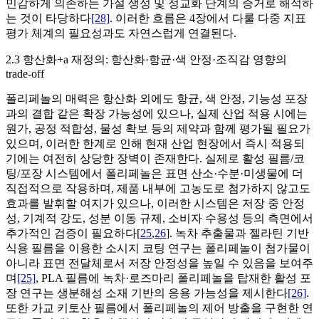
민감하게 의존하는 가설 생성 및 정교화 단계의 증거로 해석하
는 것이 타당하다
[28]
. 이러한 흐름은 4장에서 다룰 다중 지표
평가 체계의 필요성과도 자연스럽게 연결된다.
2.3 항산화+a 재정의: 항산화·항균·색 안정·조직감 영향의
trade-off
폴리페놀의 매력은 항산화 외에도 항균, 색 안정, 기능성 포장
과의 결합 같은 확장 가능성에 있으나, 실제 산업 적용 시에는
원가, 공정 적합성, 물성 확보 등의 제약과 함께 평가될 필요가
있으며, 이러한 한계로 인해 현재 산업 현장에서 즉시 적용되
기에는 여전히 상당한 장벽이 존재한다. 실제로 활성 필름/코
팅/포장 시스템에서 폴리페놀은 표면 산소·수분·미생물에 더
직접적으로 작용하며, 제품 내부에 고농도로 첨가하지 않고도
효과를 발휘할 여지가 있으나, 이러한 시스템은 저장 중 안정
성, 기계적 강도, 성분 이동 규제, 소비자 수용성 등의 측면에서
추가적인 검증이 필요하다[
25
,
26
]. 녹차 추출물과 젤라틴 기반
식용 필름을 이용한 소시지 코팅 연구는 폴리페놀이 첨가물이
아니라 표면 전달체로서 저장 안정성을 높일 수 있음을 보여주
며
[25]
, PLA 필름에 녹차·로즈마리 폴리페놀을 탑재한 활성 포
장 연구는 생분해성 소재 기반의 응용 가능성을 제시한다
[26]
.
또한 가교 키토산 필름에서 폴리페놀의 제어 방출을 구현한 연