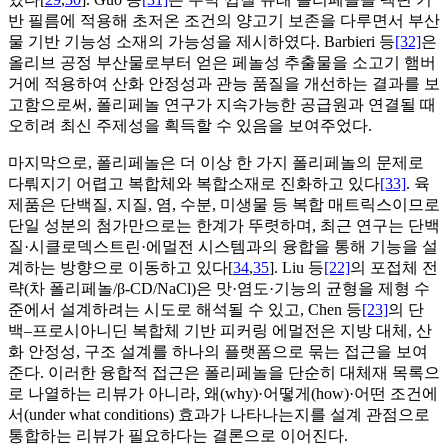
반 필름에 적용해 초저온 조건의 양고기 보존을 다루면서 부산
물 기반 기능성 소재의 가능성을 제시하였다. Barbieri 등
[32]
은
올리브 공정 부산물로부터 얻은 페놀성 추출물을 소고기 햄버
거에 적용하여 산화 안정성과 관능 품질을 개선하는 결과를 보
고함으로써, 폴리페놀 연구가 지속가능한 공급원과 연결될 때
오히려 최신 주제성을 획득할 수 있음을 보여주었다.
마지막으로, 폴리페놀은 더 이상 한 가지 폴리페놀의 문제로
다뤄지기 어렵고 복합체와 복합소재로 진화하고 있다
[33]
. 육
제품은 단백질, 지질, 염, 수분, 미생물 등 복합 매트릭스이므로
단일 성분의 첨가만으로는 한계가 뚜렷하며, 최근 연구는 단백
질·시클로덱스트린·에멀전 시스템과의 융합을 통해 기능을 설
계하는 방향으로 이동하고 있다[
34
,
35
]. Liu 등
[22]
의 포접체 전
략(차 폴리페놀/β-CD/NaCl)은 맛·염도·기능의 균형을 제형 수
준에서 설계하려는 시도로 해석될 수 있고, Chen 등
[23]
의 단
백–프로시아니딘 복합체 기반 피커링 에멀전은 지방 대체, 산
화 안정성, 구조 설계를 하나의 플랫폼으로 묶는 접근을 보여
준다. 이러한 융합적 접근은 폴리페놀을 단순히 대체재 목록으
로 나열하는 리뷰가 아니라, 왜(why)·어떻게(how)·어떤 조건에
서(under what conditions) 효과가 나타나는지를 설계 관점으로
통합하는 리뷰가 필요하다는 결론으로 이어진다.