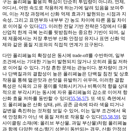
구는 폴리페놀 활용의 핵심이 단순히 투입량이 아니라, 언제,
어디서, 어떤 속도로 작용하게 하는가에 달려 있음을 보여주
며, 이는 저장 과정에서 산화 억제 효과가 발현되는 시점과 지
속성, 그리고 표면부와 내부부 간 농도 차이에 따른 품질 차이
로 이어질 수 있다
[27]
. 이러한 전달 기반 전략은 5장에서 다룰
산업적 한계 극복 논리를 뒷받침하는 중요한 기반이 되며, 실
제 제품에서는 저장 후반부 산화 안정성 유지나 표면 산화 억
제와 같은 품질 지표와의 직접적 연계가 요구된다.
다만 폴리페놀의 확장성은 동시에 trade-off를 수반하며, 일부
조건에서는 기대한 기능이 발현되지 않거나 오히려 품질 저하
로 이어질 수 있다. 가장 흔한 문제는 관능이다. 분자량이 크거
나 단백질과의 결합성이 높은 폴리페놀은 단백질 침전 및 상호
작용을 통해 떫은맛과 쓴맛을 유발하기 쉬우며, 이러한 결합
특성은 식육의 고유 풍미를 약화시키거나 비특이적 향을 상대
적으로 부각시키는 동시에 자유 폴리페놀의 감소로 이어져 항
산화 효율 저하를 동반할 수 있다[
55
,
56
,
57
]. 또 색도 측면에서
도 폴리페놀은 산화 상태, pH, 공존 금속에 따라 색을 띠거나
갈변을 촉진하는 것처럼 보일 수 있어, 이는 일부 조건에서 육
색 안정화가 아닌 색 품질 저하로 작용할 수 있다[
55
,
58
,
59
]. 업
사이클링 소재(예: 올리브 부산물, 과일 부산물)처럼 폴리페놀
과 함께 다양한 색소/향기 성분이 동반되는 경우, 산화 안정성