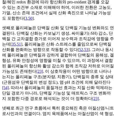
철/헤민 redox 환경에 따라 항산화와 pro-oxidant 경계를 오갈
수 있는 조건부 소재로 이해해야 하며, 이러한 전환은 고농도,
가열, 산소 존재 조건에서 실제 산화 촉진으로 나타날 가능성
도 포함한다[
3
,
50
].
셋째로 폴리페놀은 단백질 산화 및 단백질 기능성 변화와도 연
결된다. 단백질 산화는 카보닐기 생성, 싸이올기(-SH) 감소, 단
백질 간 교차결합 증가로 이어져 보수력과 조직감에 영향을 주
는데[
35
,
51
], 폴리페놀은 산화 스트레스를 줄임으로써 단백질
산화를 완화하는 방향으로 작동할 수 있다[
52
,
53
]. 그러나 동시
에 폴리페놀은 단백질과 강하게 결합하여 단백질의 용해성, 겔
형성, 유화 안정성에 영향을 미칠 수 있으며, 이 과정에서 결합
된 폴리페놀의 항산화 활성 감소와 함께 조직감 저하로 이어질
가능성도 존재한다
[23]
. 이 상호작용이 어떤 방향으로 나타나
는지는 폴리페놀 구조(분자량, 치환기), 단백질의 종류 및 상태
(근원섬유 단백질의 변성 정도), 염·pH 조건에 의해 달라진다
[54]
. 따라서 폴리페놀의 품질개선 효과는 지질 산화 억제라는
단일 경로가 아니라, 단백질 기능성 및 매트릭스 구조 변화까
지 포함한 다중 경로로 해석되는 것이 더 정확하다
[23]
.
넷째로 최근 연구 흐름에서 특히 중요해진 축은 아질산염/니트
로사민과의 연결이다. 염지 육제품에서는 아질산염이 색 형성,