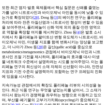
또한 최근 염지·발효 육제품에서 핵심 질문은 산패를 줄였는
가를 넘어 니트로사민과 바이오제닉 아민을 동시에 낮출 수 있
는가로 확장되었다
[28]
. Deng 등
[3]
의 베이컨 연구는 폴리페놀
처리에 따라 잔존 아질산염과 니트로사민 형성이 변할 수 있음
을 보여주면서, 폴리페놀이 산화 억제 외의 품질·안전 영역으
로 역할을 확장할 여지를 제시하였다. Zhou 등
[4]
은 발효 소시
지에서 차 폴리페놀과 팔미트산 변형 유도체가 니트로사민, 바
이오제닉 아민, 미생물 지표를 함께 변화시키는 양상을 보고했
고, 더 나아가 Zhou 등
[28]
은 갈산(gallic acid)을 중심으로
metabolomics/metagenomics 관점에서 바이오제닉 아민과 니트
로사민 조절 기전을 제시하며, 폴리페놀의 효과를 대사·미생
물 네트워크 수준에서 설명하려는 시도를 보여주었다. 이는 폴
리페놀 연구의 최신성이 소재 자체의 신선함이 아니라, 안전성
지표와 기전 수준의 설명력까지 포함하는 연구 프레임의 진화
에 있음을 시사한다.
지속가능성 관점에서의 확장도 폴리페놀 리뷰의 시의성을 높
인다. 최근 식품 연구는 무엇을 넣었는지를 넘어서, 그 소재가
어디서 왔는지가 경쟁력을 좌우하는 방향으로 이동하고 있으
며, 부산물·폐기물의 고부가가치화(upcycling)가 중요해지고
있다[
29
,
30
]. Guo 등
[31]
은 수박 껍질 유래 폴리페놀을 펙틴 기